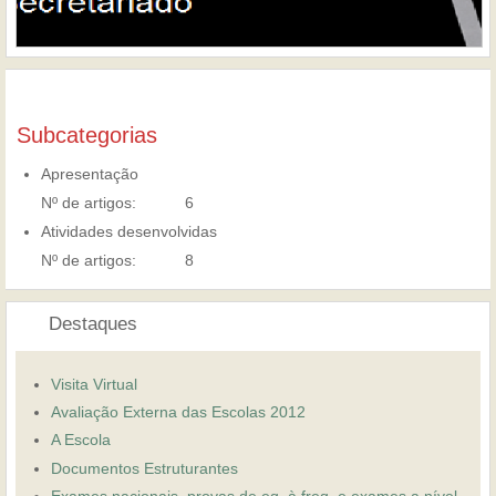
Subcategorias
Apresentação
Nº de artigos:
6
Atividades desenvolvidas
Nº de artigos:
8
Destaques
Visita Virtual
Avaliação Externa das Escolas 2012
A Escola
Documentos Estruturantes
Exames nacionais, provas de eq. à freq. e exames a nível