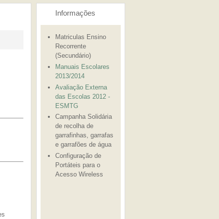
Informações
Matriculas Ensino
Recorrente
(Secundário)
Manuais Escolares
2013/2014
Avaliação Externa
das Escolas 2012 -
ESMTG
Campanha Solidária
de recolha de
garrafinhas, garrafas
e garrafões de água
Configuração de
Portáteis para o
Acesso Wireless
es