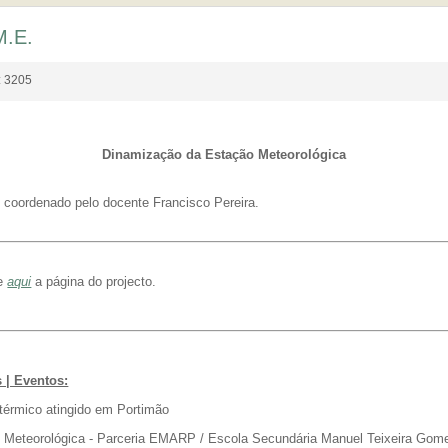
M.E.
s: 3205
Dinamização da Estação Meteorológica
o coordenado pelo docente Francisco Pereira.
te
aqui
a página do projecto.
s | Eventos:
térmico atingido em Portimão
 Meteorológica - Parceria EMARP / Escola Secundária Manuel Teixeira Gom