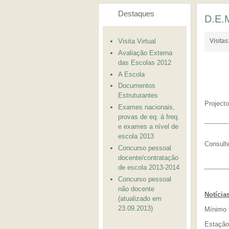
Destaques
D.E.
Visita Virtual
Visita
Avaliação Externa
das Escolas 2012
A Escola
Documentos
Estruturantes
Project
Exames nacionais,
provas de eq. à freq.
e exames a nível de
escola 2013
Consul
Concurso pessoal
docente/contratação
de escola 2013-2014
Concurso pessoal
não docente
Notícia
(atualizado em
23.09.2013)
Mínimo 
Estação