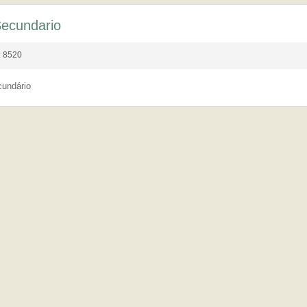
ecundario
s: 8520
undário