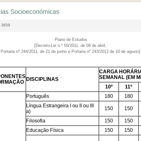
cias Socioeconómicas
s: 3659
Plano de Estudos
[Decreto-Lei n.º 50/2011, de 08 de abril,
Portaria nº 244/2011, de 21 de junho e Portaria nº 243/2012 de 10 de agosto]
CARGA HORÁRI
PONENTES
SEMANAL (EM M
DISCIPLINAS
ORMAÇÃO
10º
11º
Português
180
180
Língua Estrangeira I ou II ou III
150
150
a)
Filosofia
150
150
Educação Física
150
150