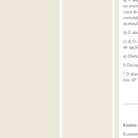
a) O al
no ensi
caso do
cumulati
aceitaç
b) O alu
c) d) O 
de opçõ
e) Ofert
f) Disci
* O alu
nos 10º
Ensino 
Economis