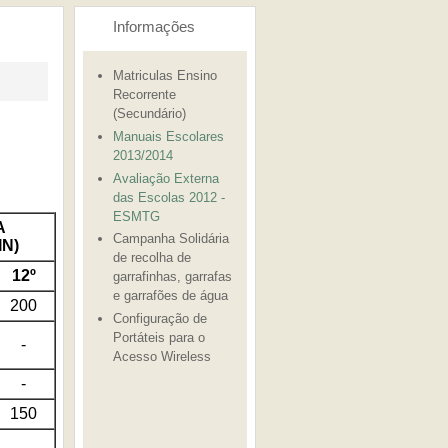
Informações
Matriculas Ensino
Recorrente
(Secundário)
Manuais Escolares
2013/2014
Avaliação Externa
das Escolas 2012 -
ESMTG
A
Campanha Solidária
IN)
de recolha de
12º
garrafinhas, garrafas
e garrafões de água
200
Configuração de
Portáteis para o
-
Acesso Wireless
-
150