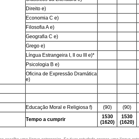
Direito e)
Economia C e)
Filosofia A e)
Geografia C e)
Grego e)
Língua Estrangeira I, II ou III e)*
Psicologia B e)
Oficina de Expressão Dramática
e)
Educação Moral e Religiosa f)
(90)
(90)
1530
1530
Tempo a cumprir
(1620)
(1620)