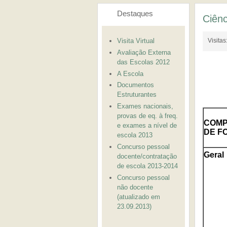
Destaques
Ciên
Visita Virtual
Visita
Avaliação Externa
das Escolas 2012
A Escola
Documentos
Estruturantes
Exames nacionais,
provas de eq. à freq.
COM
e exames a nível de
DE F
escola 2013
Concurso pessoal
Geral
docente/contratação
de escola 2013-2014
Concurso pessoal
não docente
(atualizado em
23.09.2013)