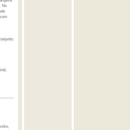
angeira
. No
ode
, com
conjunto
ral,
ceiro,