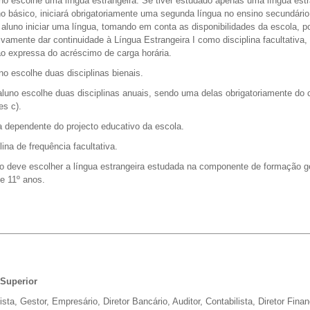
uno escolhe uma língua estrangeira. Se tiver estudado apenas uma língua estr
no básico, iniciará obrigatoriamente uma segunda língua no ensino secundário
 aluno iniciar uma língua, tomando em conta as disponibilidades da escola, p
vamente dar continuidade à Língua Estrangeira I como disciplina facultativa
ão expressa do acréscimo de carga horária.
no escolhe duas disciplinas bienais.
aluno escolhe duas disciplinas anuais, sendo uma delas obrigatoriamente do 
es c).
a dependente do projecto educativo da escola.
plina de frequência facultativa.
no deve escolher a língua estrangeira estudada na componente de formação ge
 e 11º anos.
Superior
ta, Gestor, Empresário, Diretor Bancário, Auditor, Contabilista, Diretor Finan