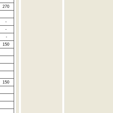
270
-
-
-
150
150