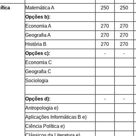
ífica
Matemática A
250
250
Opções b):
Economia A
270
270
Geografia A
270
270
História B
270
270
Opções c):
-
-
Economia C
Geografia C
Sociologia
Opções d):
-
-
Antropologia e)
Aplicações Informáticas B e)
Ciência Política e)
Clássicos da Literatura e)