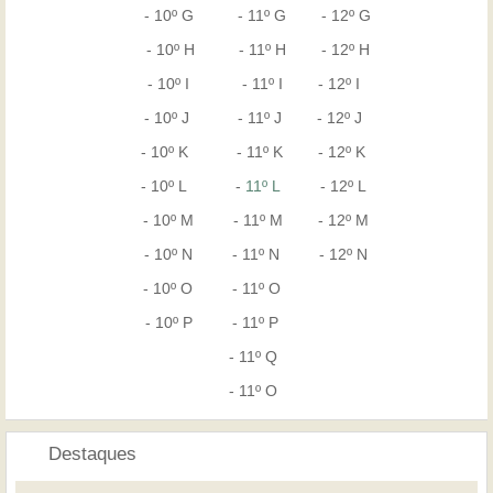
- 10º G - 11º G - 12º G
- 10º H - 11º H - 12º H
- 10º I - 11º I - 12º I
- 10º J - 11º J - 12º J
- 10º K - 11º K - 12º K
- 10º L -
11º L
- 12º L
- 10º M - 11º M - 12º M
- 10º N - 11º N - 12º N
- 10º O - 11º O
- 10º P - 11º P
- 11º Q
- 11º O
Destaques